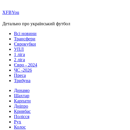
Х
FB
You
Детально про український футбол
Всі новини
Трансфери
Єврокубки
УПЛ
1 ліга
2 ліга
Євро - 2024
ЧС -2026
Преса
Трибуна
Динамо
Шахтар
Карпати
Дніпро
Кривбас
Полісся
Рух
Колос