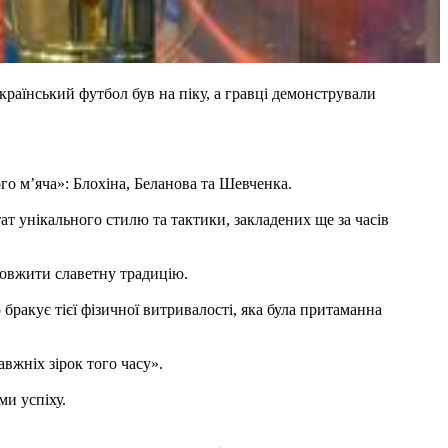
країнський футбол був на піку, а гравці демонстрували
го м’яча»: Блохіна, Беланова та Шевченка.
ат унікального стилю та тактики, закладених ще за часів
довжити славетну традицію.
 бракує тієї фізичної витривалості, яка була притаманна
авжніх зірок того часу».
ми успіху.