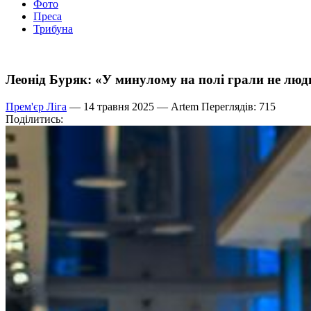
Фото
Преса
Трибуна
Леонід Буряк: «У минулому на полі грали не люди
Прем'єр Ліга
— 14 травня 2025 —
Artem
Переглядів: 715
Поділитись: