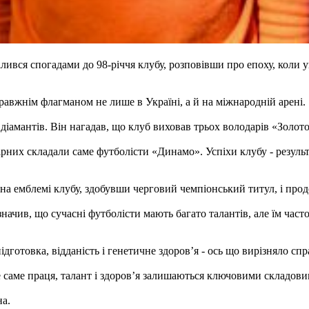
ився спогадами до 98-річчя клубу, розповівши про епоху, коли у
равжнім флагманом не лише в Україні, а й на міжнародній арені.
діамантів. Він нагадав, що клуб виховав трьох володарів «Золото
ірних складали саме футболісти «Динамо». Успіхи клубу - результ
на емблемі клубу, здобувши черговий чемпіонський титул, і про
ачив, що сучасні футболісти мають багато талантів, але їм часто
підготовка, відданість і генетичне здоров’я - ось що вирізняло спр
 саме праця, талант і здоров’я залишаються ключовими складови
на.