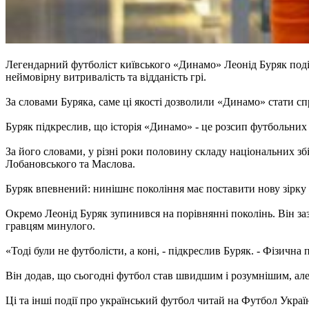
Легендарний футболіст київського «Динамо» Леонід Буряк поділ
неймовірну витривалість та відданість грі.
За словами Буряка, саме ці якості дозволили «Динамо» стати сп
Буряк підкреслив, що історія «Динамо» - це розсип футбольних 
За його словами, у різні роки половину складу національних зб
Лобановського та Маслова.
Буряк впевнений: нинішнє покоління має поставити нову зірку 
Окремо Леонід Буряк зупинився на порівнянні поколінь. Він зазн
гравцям минулого.
«Тоді були не футболісти, а коні, - підкреслив Буряк. - Фізична 
Він додав, що сьогодні футбол став швидшим і розумнішим, але
Ці та інші події про український футбол читай на Футбол Украї