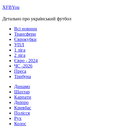
Х
FB
You
Детально про український футбол
Всі новини
Трансфери
Єврокубки
УПЛ
1 ліга
2 ліга
Євро - 2024
ЧС -2026
Преса
Трибуна
Динамо
Шахтар
Карпати
Дніпро
Кривбас
Полісся
Рух
Колос