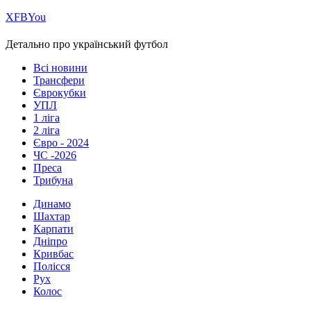
Х
FB
You
Детально про український футбол
Всі новини
Трансфери
Єврокубки
УПЛ
1 ліга
2 ліга
Євро - 2024
ЧС -2026
Преса
Трибуна
Динамо
Шахтар
Карпати
Дніпро
Кривбас
Полісся
Рух
Колос