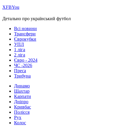
Х
FB
You
Детально про український футбол
Всі новини
Трансфери
Єврокубки
УПЛ
1 ліга
2 ліга
Євро - 2024
ЧС -2026
Преса
Трибуна
Динамо
Шахтар
Карпати
Дніпро
Кривбас
Полісся
Рух
Колос