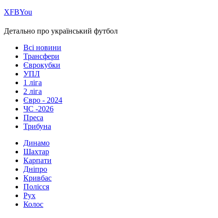
Х
FB
You
Детально про український футбол
Всі новини
Трансфери
Єврокубки
УПЛ
1 ліга
2 ліга
Євро - 2024
ЧС -2026
Преса
Трибуна
Динамо
Шахтар
Карпати
Дніпро
Кривбас
Полісся
Рух
Колос