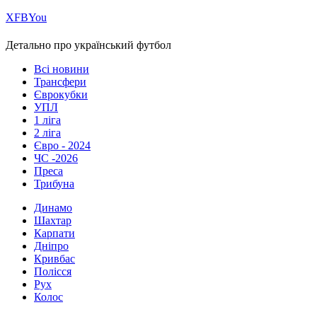
Х
FB
You
Детально про український футбол
Всі новини
Трансфери
Єврокубки
УПЛ
1 ліга
2 ліга
Євро - 2024
ЧС -2026
Преса
Трибуна
Динамо
Шахтар
Карпати
Дніпро
Кривбас
Полісся
Рух
Колос