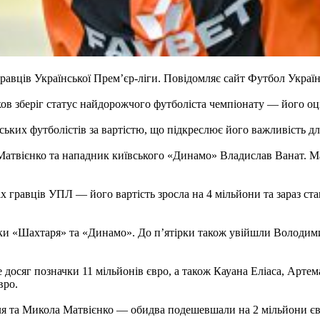
равців Української Прем’єр-ліги. Повідомляє сайт Футбол Україн
 зберіг статус найдорожчого футболіста чемпіонату — його оцін
ьких футболістів за вартістю, що підкреслює його важливість для
твієнко та нападник київського «Динамо» Владислав Ванат. Матв
 гравців УПЛ — його вартість зросла на 4 мільйони та зараз ст
ки «Шахтаря» та «Динамо». До п’ятірки також увійшли Володими
досяг позначки 11 мільйонів євро, а також Кауана Еліаса, Артем
вро.
я та Микола Матвієнко — обидва подешевшали на 2 мільйони єв