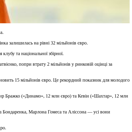
а.
ка залишилась на рівні 32 мільйонів євро.
 клубу та національної збірної.
ієнко, попри втрату 2 мільйонів у ринковій оцінці за
ановить 15 мільйонів євро. Це рекордний показник для молодого
р Бражко («Динамо», 12 млн євро) та Кевін («Шахтар», 12 млн
а Бондаренка, Марлона Гомеса та Аліссона — усі вони
ро.