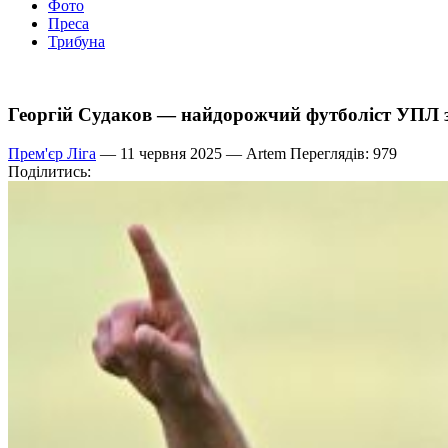
Фото
Преса
Трибуна
Георгій Судаков — найдорожчий футболіст УПЛ з
Прем'єр Ліга
— 11 червня 2025 —
Artem
Переглядів: 979
Поділитись: