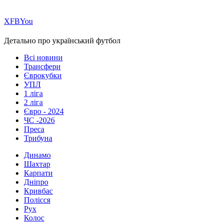
Х
FB
You
Детально про український футбол
Всі новини
Трансфери
Єврокубки
УПЛ
1 ліга
2 ліга
Євро - 2024
ЧС -2026
Преса
Трибуна
Динамо
Шахтар
Карпати
Дніпро
Кривбас
Полісся
Рух
Колос