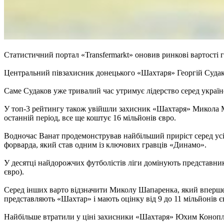
Статистичний портал «Transfermarkt» оновив ринкові вартості г
Центральний півзахисник донецького «Шахтаря» Георгій Судаков
Саме Судаков уже тривалий час утримує лідерство серед українс
У топ-3 рейтингу також увійшли захисник «Шахтаря» Микола Ма
останній період, все ще коштує 16 мільйонів євро.
Водночас Ванат продемонстрував найбільший приріст серед усіх
форварда, який став одним із ключових гравців «Динамо».
У десятці найдорожчих футболістів ліги домінують представни
євро).
Серед інших варто відзначити Миколу Шапаренка, який вперше 
представляють «Шахтар» і мають оцінку від 9 до 11 мільйонів є
Найбільше втратили у ціні захисники «Шахтаря» Юхим Конопл