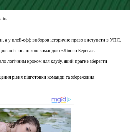
аїна.
ги, а у плей-офф виборов історичне право виступати в УПЛ.
цював із юнацькою командою «Лівого Берега».
ало логічним кроком для клубу, який прагне зберегти
ення рівня підготовки команди та збереження