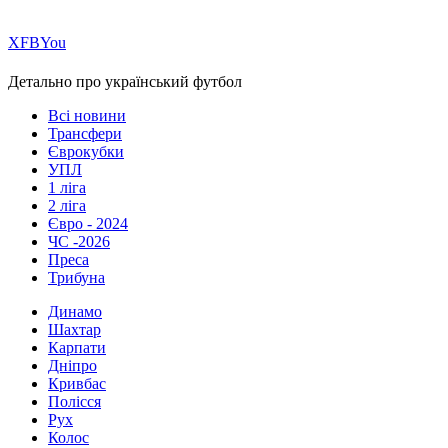
Х
FB
You
Детально про український футбол
Всі новини
Трансфери
Єврокубки
УПЛ
1 ліга
2 ліга
Євро - 2024
ЧС -2026
Преса
Трибуна
Динамо
Шахтар
Карпати
Дніпро
Кривбас
Полісся
Рух
Колос