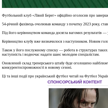
Футбольний клуб «Лівий Берег» офіційно оголосив про заверше
54-річний фахівець очолював команду з початку 2023 року, став
Під його керівництвом команда досягла вагомих результатів — 
Керівництво клубу вже визначилося з наступником. Новим гол
Також у його послужному списку — робота в структурах таких к
наступність і водночас надати шанс молодим спеціалістам.
Оновлений склад тренерського штабу буде оголошено найближчи
конкурентоспроможності в новому сезоні.
Ці та інші події про український футбол читай на Футбол Украї