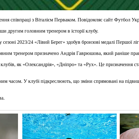
ння співпраці з Віталієм Перваком. Повідомляє сайт Футбол Укр
ши другим головним тренером в історії клубу.
у сезоні 2023/24 «Лівий Берег» здобув бронзові медалі Першої лі
овним тренером призначено Андрія Гаврюшова, який раніше пра
лубів, як «Олександрія», «Дніпро» та «Рух». Це призначення ст
м часом. У клубі підкреслюють, що зміни спрямовані на підвищ
на.