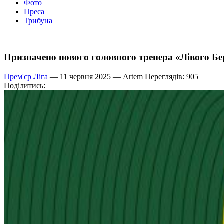
Фото
Преса
Трибуна
Призначено нового головного тренера «Лівого Бе
Прем'єр Ліга
— 11 червня 2025 —
Artem
Переглядів: 905
Поділитись: