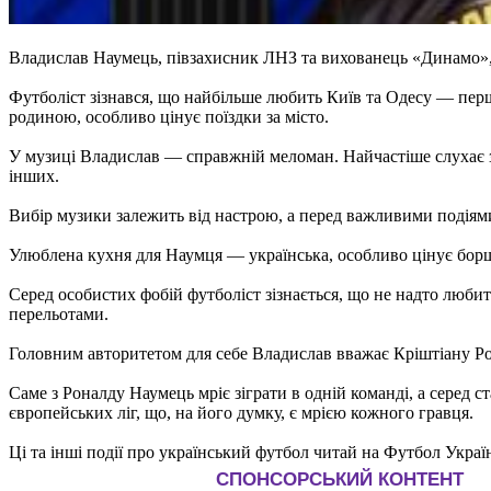
Владислав Наумець, півзахисник ЛНЗ та вихованець «Динамо», р
Футболіст зізнався, що найбільше любить Київ та Одесу — перше
родиною, особливо цінує поїздки за місто.
У музиці Владислав — справжній меломан. Найчастіше слухає зах
інших.
Вибір музики залежить від настрою, а перед важливими подіям
Улюблена кухня для Наумця — українська, особливо цінує борщ,
Серед особистих фобій футболіст зізнається, що не надто люби
перельотами.
Головним авторитетом для себе Владислав вважає Кріштіану Р
Саме з Роналду Наумець мріє зіграти в одній команді, а серед с
європейських ліг, що, на його думку, є мрією кожного гравця.
Ці та інші події про український футбол читай на Футбол Украї