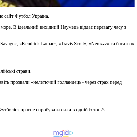
яє сайт Футбол Україна.
 море. В ідеальний вихідний Наумець віддає перевагу часу з
avage», «Kendrick Lamar», «Travis Scott», «Nemzzz» та багатьох
лійські страви.
авіть прозвали «нелетючий голландець» через страх перед
Футболіст прагне спробувати сили в одній із топ-5