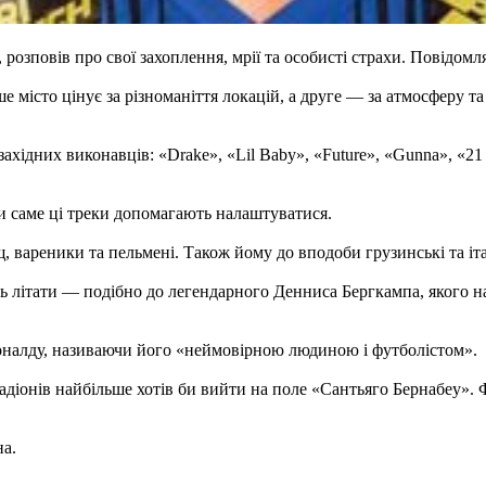
озповів про свої захоплення, мрії та особисті страхи. Повідомл
 місто цінує за різноманіття локацій, а друге — за атмосферу та
ідних виконавців: «Drake», «Lil Baby», «Future», «Gunna», «21 S
и саме ці треки допомагають налаштуватися.
 вареники та пельмені. Також йому до вподоби грузинські та іта
ть літати — подібно до легендарного Денниса Бергкампа, якого н
оналду, називаючи його «неймовірною людиною і футболістом».
тадіонів найбільше хотів би вийти на поле «Сантьяго Бернабеу». 
на.