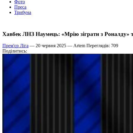
Фото
Преса
Трибуна
Хавбек ЛНЗ Наумець: «Мрію зіграти з Роналду» т
Прем'єр Ліга
— 20 червня 2025 —
Artem
Переглядів: 709
Поділитись: