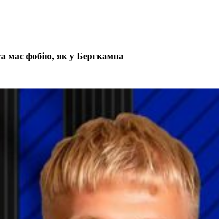
а має фобію, як у Бергкампа