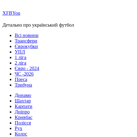
Х
FB
You
Детально про український футбол
Всі новини
Трансфери
Єврокубки
УПЛ
1 ліга
2 ліга
Євро - 2024
ЧС -2026
Преса
Трибуна
Динамо
Шахтар
Карпати
Дніпро
Кривбас
Полісся
Рух
Колос