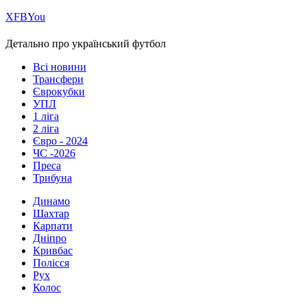
Х
FB
You
Детально про український футбол
Всі новини
Трансфери
Єврокубки
УПЛ
1 ліга
2 ліга
Євро - 2024
ЧС -2026
Преса
Трибуна
Динамо
Шахтар
Карпати
Дніпро
Кривбас
Полісся
Рух
Колос