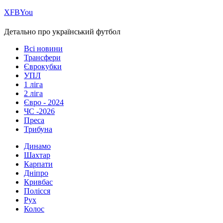
Х
FB
You
Детально про український футбол
Всі новини
Трансфери
Єврокубки
УПЛ
1 ліга
2 ліга
Євро - 2024
ЧС -2026
Преса
Трибуна
Динамо
Шахтар
Карпати
Дніпро
Кривбас
Полісся
Рух
Колос