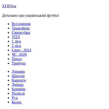
Х
FB
You
Детально про український футбол
Всі новини
Трансфери
Єврокубки
УПЛ
1 ліга
2 ліга
Євро - 2024
ЧС -2026
Преса
Трибуна
Динамо
Шахтар
Карпати
Дніпро
Кривбас
Полісся
Рух
Колос