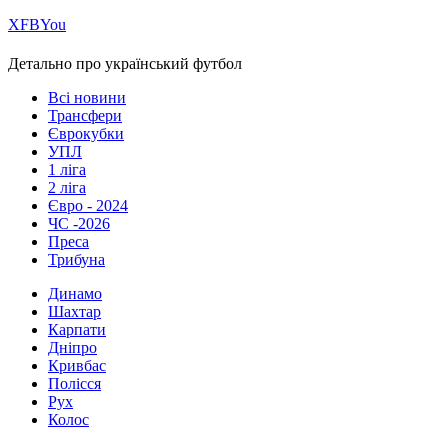
Х
FB
You
Детально про український футбол
Всі новини
Трансфери
Єврокубки
УПЛ
1 ліга
2 ліга
Євро - 2024
ЧС -2026
Преса
Трибуна
Динамо
Шахтар
Карпати
Дніпро
Кривбас
Полісся
Рух
Колос