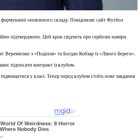
у формуванні оновленого складу. Повідомляє сайт Футбол
но підтверджено. Цей крок свідчить про серйозні наміри
Веремієнко з «Поділля» та Богдан Кобзар із «Лівого Берега».
анс підписати контракт із клубом.
підвищитися у класі. Тепер перед клубом стоїть нове завдання