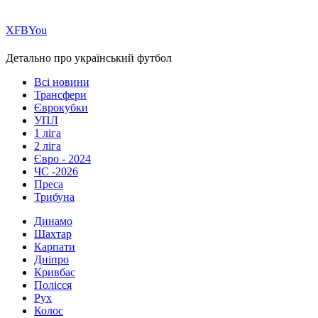
Х
FB
You
Детально про український футбол
Всі новини
Трансфери
Єврокубки
УПЛ
1 ліга
2 ліга
Євро - 2024
ЧС -2026
Преса
Трибуна
Динамо
Шахтар
Карпати
Дніпро
Кривбас
Полісся
Рух
Колос