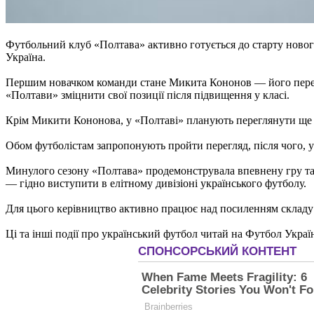
Футбольний клуб «Полтава» активно готується до старту нового
Україна.
Першим новачком команди стане Микита Кононов — його перехі
«Полтави» зміцнити свої позиції після підвищення у класі.
Крім Микити Кононова, у «Полтаві» планують переглянути ще д
Обом футболістам запропонують пройти перегляд, після чого, у
Минулого сезону «Полтава» продемонструвала впевнену гру та п
— гідно виступити в елітному дивізіоні українського футболу.
Для цього керівництво активно працює над посиленням складу 
Ці та інші події про український футбол читай на Футбол Украї