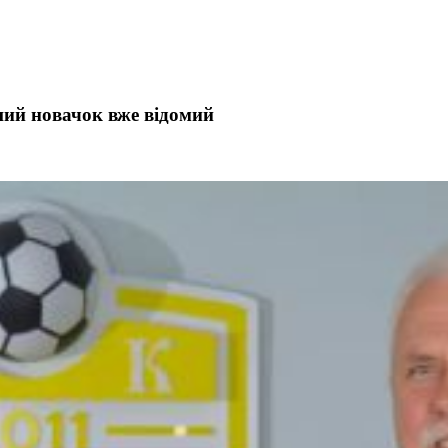
ий новачок вже відомий