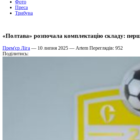
Фото
Преса
Трибуна
«Полтава» розпочала комплектацію складу: перш
Прем'єр Ліга
— 10 липня 2025 —
Artem
Переглядів: 952
Поділитись: