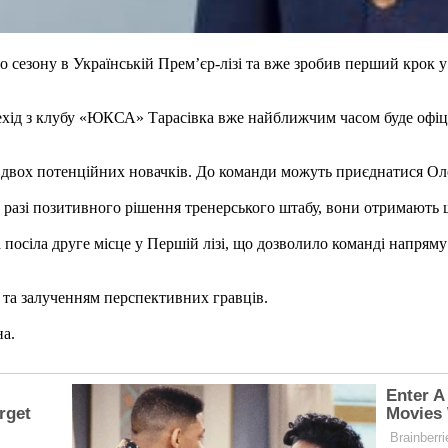
 сезону в Українській Прем’єр-лізі та вже зробив перший крок 
д з клубу «ЮКСА» Тарасівка вже найближчим часом буде офіцій
вох потенційних новачків. До команди можуть приєднатися Олег 
 разі позитивного рішення тренерського штабу, вони отримають ш
осіла друге місце у Першій лізі, що дозволило команді напряму 
та залученням перспективних гравців.
на.