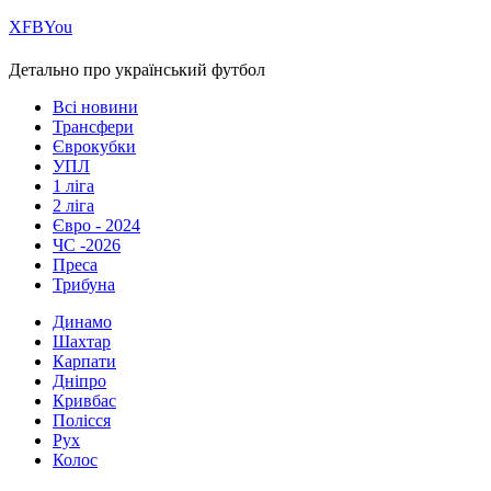
Х
FB
You
Детально про український футбол
Всі новини
Трансфери
Єврокубки
УПЛ
1 ліга
2 ліга
Євро - 2024
ЧС -2026
Преса
Трибуна
Динамо
Шахтар
Карпати
Дніпро
Кривбас
Полісся
Рух
Колос