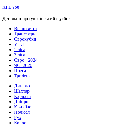
Х
FB
You
Детально про український футбол
Всі новини
Трансфери
Єврокубки
УПЛ
1 ліга
2 ліга
Євро - 2024
ЧС -2026
Преса
Трибуна
Динамо
Шахтар
Карпати
Дніпро
Кривбас
Полісся
Рух
Колос