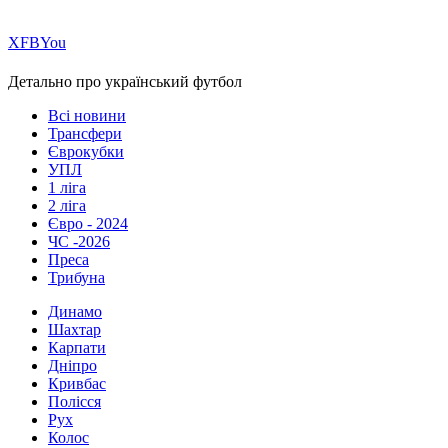
Х
FB
You
Детально про український футбол
Всі новини
Трансфери
Єврокубки
УПЛ
1 ліга
2 ліга
Євро - 2024
ЧС -2026
Преса
Трибуна
Динамо
Шахтар
Карпати
Дніпро
Кривбас
Полісся
Рух
Колос