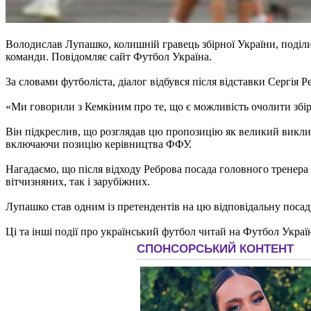
Володислав Лупашко, колишній гравець збірної України, поділ
команди. Повідомляє сайт Футбол Україна.
За словами футболіста, діалог відбувся після відставки Сергія 
«Ми говорили з Кемкіним про те, що є можливість очолити збі
Він підкреслив, що розглядав цю пропозицію як великий виклик 
включаючи позицію керівництва ФФУ.
Нагадаємо, що після відходу Реброва посада головного тренера 
вітчизняних, так і зарубіжних.
Лупашко став одним із претендентів на цю відповідальну посад
Ці та інші події про український футбол читай на Футбол Украї