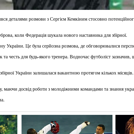
ився деталями розмови з Сергієм Кемкіним стосовно потенційног
Реброва, коли Федерація шукала нового наставника для збірної.
рну України. Це була серйозна розмова, де обговорювалися перс
та честь для будь-якого тренера. Водночас футболіст зазначив, 
збірної України залишалася вакантною протягом кількох місяців. 
у, маючи досвід роботи з молодіжними командами та знання укра
на.