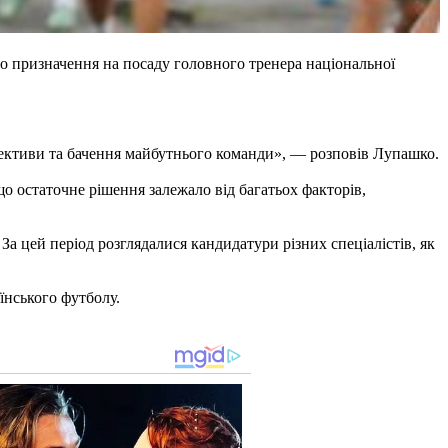
о призначення на посаду головного тренера національної
пективи та бачення майбутнього команди», — розповів Лупашко.
що остаточне рішення залежало від багатьох факторів,
За цей період розглядалися кандидатури різних спеціалістів, як
їнського футболу.