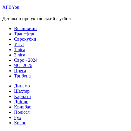
Х
FB
You
Детально про український футбол
Всі новини
Трансфери
Єврокубки
УПЛ
1 ліга
2 ліга
Євро - 2024
ЧС -2026
Преса
Трибуна
Динамо
Шахтар
Карпати
Дніпро
Кривбас
Полісся
Рух
Колос