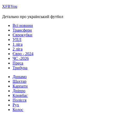
Х
FB
You
Детально про український футбол
Всі новини
Трансфери
Єврокубки
УПЛ
1 ліга
2 ліга
Євро - 2024
ЧС -2026
Преса
Трибуна
Динамо
Шахтар
Карпати
Дніпро
Кривбас
Полісся
Рух
Колос