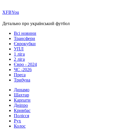
Х
FB
You
Детально про український футбол
Всі новини
Трансфери
Єврокубки
УПЛ
1 ліга
2 ліга
Євро - 2024
ЧС -2026
Преса
Трибуна
Динамо
Шахтар
Карпати
Дніпро
Кривбас
Полісся
Рух
Колос