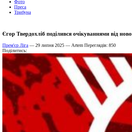
Фото
Преса
Трибуна
Єгор Твердохліб поділився очікуваннями від нов
Прем'єр Ліга
— 29 липня 2025 —
Artem
Переглядів: 850
Поділитись: