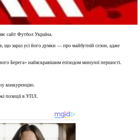
яє сайт Футбол Україна.
в, що зараз усі його думки — про майбутній сезон, адже
івого Берега» найяскравішим епізодом минулої першості.
зну конкуренцію.
окі позиції в УПЛ.