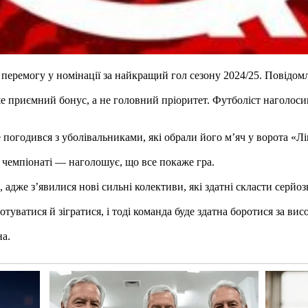
еремогу у номінації за найкращий гол сезону 2024/25. Повідомл
дше приємний бонус, а не головний пріоритет. Футболіст наголоси
 погодився з уболівальниками, які обрали його м’яч у ворота «Л
у чемпіонаті — наголошує, що все покаже гра.
 адже з’явилися нові сильні колективи, які здатні скласти серйо
уватися й зігратися, і тоді команда буде здатна боротися за вис
на.