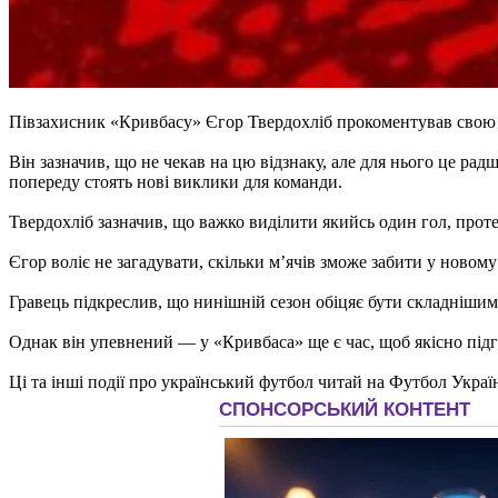
Півзахисник «Кривбасу» Єгор Твердохліб прокоментував свою п
Він зазначив, що не чекав на цю відзнаку, але для нього це ра
попереду стоять нові виклики для команди.
Твердохліб зазначив, що важко виділити якийсь один гол, проте
Єгор воліє не загадувати, скільки м’ячів зможе забити у новом
Гравець підкреслив, що нинішній сезон обіцяє бути складнішим,
Однак він упевнений — у «Кривбаса» ще є час, щоб якісно підгот
Ці та інші події про український футбол читай на Футбол Украї