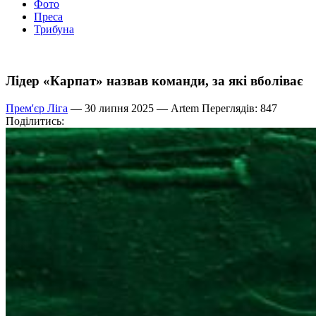
Фото
Преса
Трибуна
Лідер «Карпат» назвав команди, за які вболіває
Прем'єр Ліга
— 30 липня 2025 —
Artem
Переглядів: 847
Поділитись: