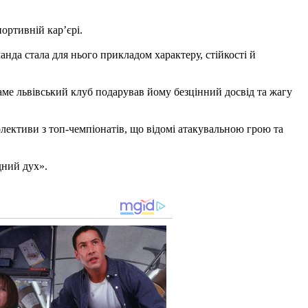
ортивній кар’єрі.
нда стала для нього прикладом характеру, стійкості й
аме львівський клуб подарував йому безцінний досвід та жагу
лективи з топ-чемпіонатів, що відомі атакувальною грою та
дний дух».