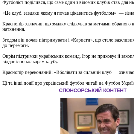
Футболіст поділився, що саме один з відомих клубів став для 
«Це клуб, завдяки якому я почав цікавитись футболом», — зізна
Краснопір зазначив, що змалку слідкував за матчами обраного 
натхнення.
Згодом він почав підтримувати і «Карпати», що стало важливим
до перемоги.
Окрім підтримки українських команд, Ігор не приховує й захо
відданістю кольорам клубу.
Краснопір переконаний: «Вболівати за сильний клуб — означає
Ці та інші події про український футбол читай на Футбол Украї