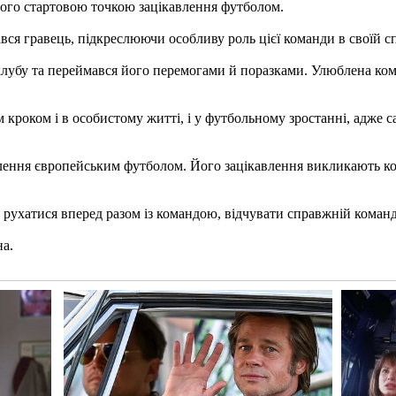
нього стартовою точкою зацікавлення футболом.
вся гравець, підкреслюючи особливу роль цієї команди в своїй сп
клубу та переймався його перемогами й поразками. Улюблена кома
 кроком і в особистому житті, і у футбольному зростанні, адже с
плення європейським футболом. Його зацікавлення викликають ко
 рухатися вперед разом із командою, відчувати справжній коман
на.