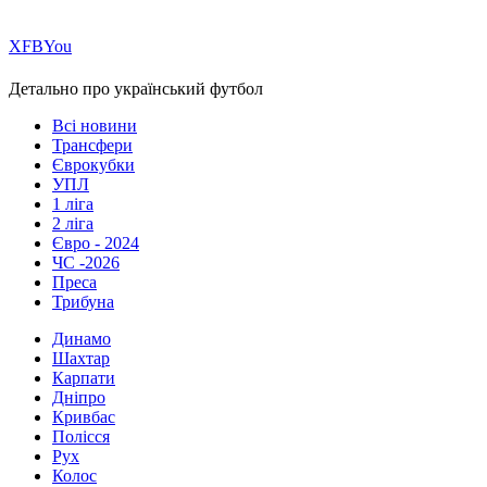
Х
FB
You
Детально про український футбол
Всі новини
Трансфери
Єврокубки
УПЛ
1 ліга
2 ліга
Євро - 2024
ЧС -2026
Преса
Трибуна
Динамо
Шахтар
Карпати
Дніпро
Кривбас
Полісся
Рух
Колос