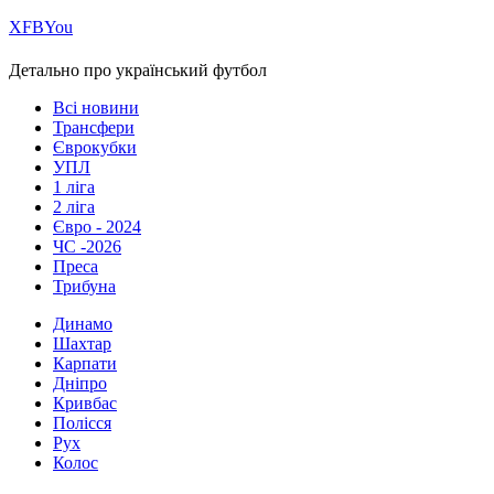
Х
FB
You
Детально про український футбол
Всі новини
Трансфери
Єврокубки
УПЛ
1 ліга
2 ліга
Євро - 2024
ЧС -2026
Преса
Трибуна
Динамо
Шахтар
Карпати
Дніпро
Кривбас
Полісся
Рух
Колос