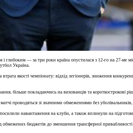
м і глибоким — за три роки країна опустилася з 12-го на 27-ме м
утбол Україна.
трата якості чемпіонату: відхід легіонерів, зниження конкуренц
ання, більше покладаючись на вихованців та короткострокові рі
 матчі проводяться зі значними обмеженнями без уболівальників,
посилили навантаження на клуби, а також вплинули на підготовк
д обмежених бюджетів до зменшення трансферної привабливості у