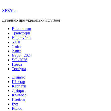
Х
FB
You
Детально про український футбол
Всі новини
Трансфери
Єврокубки
УПЛ
1 ліга
2 ліга
Євро - 2024
ЧС -2026
Преса
Трибуна
Динамо
Шахтар
Карпати
Дніпро
Кривбас
Полісся
Рух
Колос