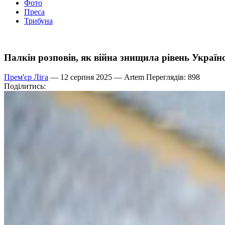
Фото
Преса
Трибуна
Палкін розповів, як війна знищила рівень Україн
Прем'єр Ліга
— 12 серпня 2025 —
Artem
Переглядів: 898
Поділитись: