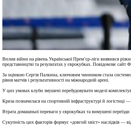
Вплив війни на рівень Української Прем’єр-ліги виявився різки
представництві та результатах у єврокубках. Повідомляє сайт Ф
За оцінкою Сергія Палкина, ключовим чинником стала системна в
рівня матчів і результативності на міжнародній арені.
У цих умовах клуби змушені перебудовувати моделі комплектув
Криза позначилася на спортивній інфраструктурі й логістиці —
Втрата домашньої переваги у єврокубках та вимушені переїзди 
Сукупність цих факторів формує «довгий хвіст» наслідків — ві