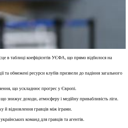
ісце в таблиці коефіцієнтів УЄФА, що прямо відбилося на
ії та обмежені ресурси клубів призвели до падіння загального
шення, що ускладнює прогрес у Європі.
 що знижує доходи, атмосферу і медійну привабливість ліги.
у й відновлення гравців між іграми.
країнських команд для гравців та агентів.