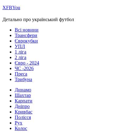
Х
FB
You
Детально про український футбол
Всі новини
Трансфери
Єврокубки
УПЛ
1 ліга
2 ліга
Євро - 2024
ЧС -2026
Преса
Трибуна
Динамо
Шахтар
Карпати
Дніпро
Кривбас
Полісся
Рух
Колос