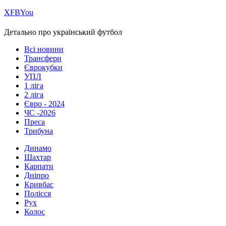
Х
FB
You
Детально про український футбол
Всі новини
Трансфери
Єврокубки
УПЛ
1 ліга
2 ліга
Євро - 2024
ЧС -2026
Преса
Трибуна
Динамо
Шахтар
Карпати
Дніпро
Кривбас
Полісся
Рух
Колос