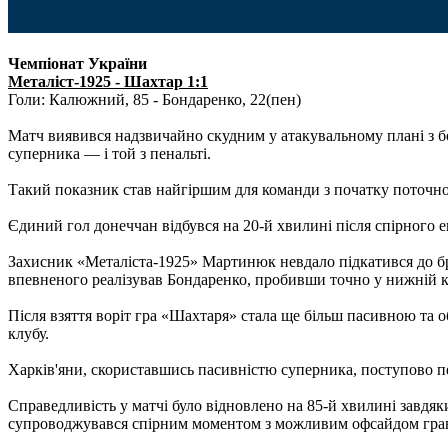
Чемпіонат України
Металіст-1925 - Шахтар 1:1
Голи: Калюжний, 85 - Бондаренко, 22(пен)
Матч виявився надзвичайно скудним у атакувальному плані з б
суперника — і той з пенальті.
Такий показник став найгіршим для команди з початку поточног
Єдиний гол донеччан відбувся на 20-й хвилині після спірного 
Захисник «Металіста-1925» Мартинюк невдало підкатився до бр
впевненого реалізував Бондаренко, пробивши точно у нижній ку
Після взяття воріт гра «Шахтаря» стала ще більш пасивною та 
клубу.
Харків'яни, скориставшись пасивністю суперника, поступово пе
Справедливість у матчі було відновлено на 85-й хвилині завдяк
супроводжувався спірним моментом з можливим офсайдом грав