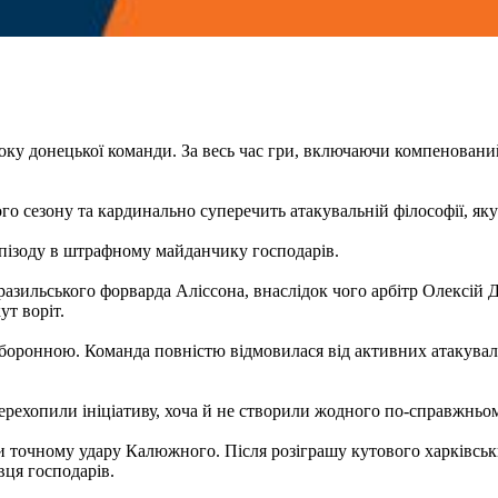
оку донецької команди. За весь час гри, включаючи компеновани
о сезону та кардинально суперечить атакувальній філософії, як
епізоду в штрафному майданчику господарів.
азильського форварда Аліссона, внаслідок чого арбітр Олексій
т воріт.
оборонною. Команда повністю відмовилася від активних атакувал
рехопили ініціативу, хоча й не створили жодного по-справжньом
и точному удару Калюжного. Після розіграшу кутового харківськи
ця господарів.