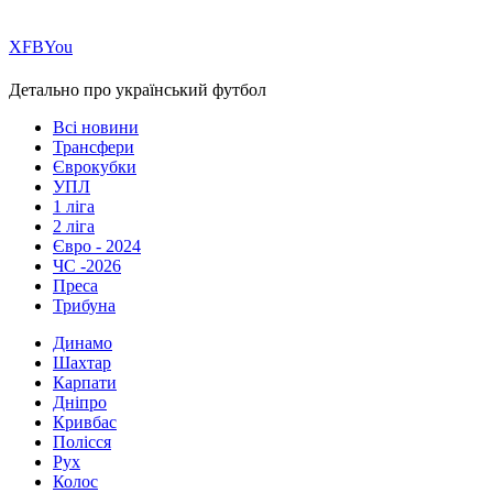
Х
FB
You
Детально про український футбол
Всі новини
Трансфери
Єврокубки
УПЛ
1 ліга
2 ліга
Євро - 2024
ЧС -2026
Преса
Трибуна
Динамо
Шахтар
Карпати
Дніпро
Кривбас
Полісся
Рух
Колос