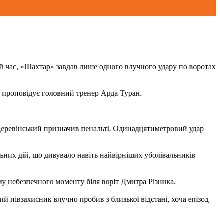
й час, «Шахтар» завдав лише одного влучного удару по воротах
у проповідує головний тренер Арда Туран.
 Деревінський призначив пенальті. Одинадцятиметровий удар
ьних дій, що дивувало навіть найвірніших уболівальників
у небезпечного моменту біля воріт Дмитра Різника.
й півзахисник влучно пробив з близької відстані, хоча епізод