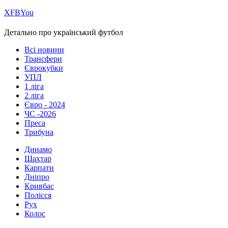
Х
FB
You
Детально про український футбол
Всі новини
Трансфери
Єврокубки
УПЛ
1 ліга
2 ліга
Євро - 2024
ЧС -2026
Преса
Трибуна
Динамо
Шахтар
Карпати
Дніпро
Кривбас
Полісся
Рух
Колос