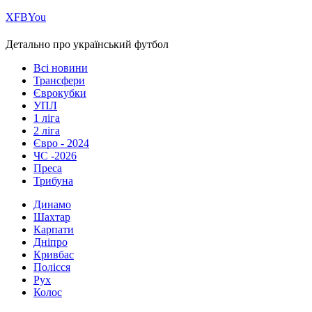
Х
FB
You
Детально про український футбол
Всі новини
Трансфери
Єврокубки
УПЛ
1 ліга
2 ліга
Євро - 2024
ЧС -2026
Преса
Трибуна
Динамо
Шахтар
Карпати
Дніпро
Кривбас
Полісся
Рух
Колос