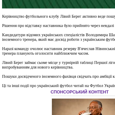
Керівництво футбольного клубу Лівий Берег активно веде пошу
Рішення про відставку наставника було прийнято через невдалі 
Кандидатури відомих українських спеціалістів Володимира Шар
іноземного тренера, який має досвід роботи з українським футб
Наразі команду очолює наставник резерву В'ячеслав Нівинськи
тренера планують оголосити найближчим часом.
Лівий Берег займає сьоме місце у турнірній таблиці Першої лі
випробуванням для нового керівництва.
Пошуки досвідченого іноземного фахівця свідчать про амбіції 
Ці та інші події про український футбол читай на Футбол Украї