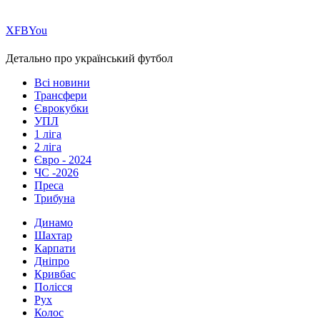
Х
FB
You
Детально про український футбол
Всі новини
Трансфери
Єврокубки
УПЛ
1 ліга
2 ліга
Євро - 2024
ЧС -2026
Преса
Трибуна
Динамо
Шахтар
Карпати
Дніпро
Кривбас
Полісся
Рух
Колос