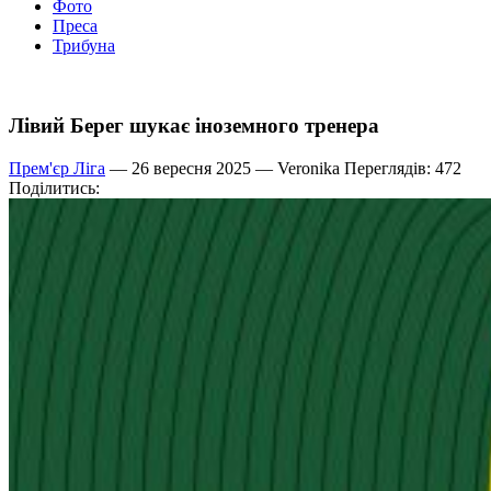
Фото
Преса
Трибуна
Лівий Берег шукає іноземного тренера
Прем'єр Ліга
— 26 вересня 2025 —
Veronika
Переглядів: 472
Поділитись: