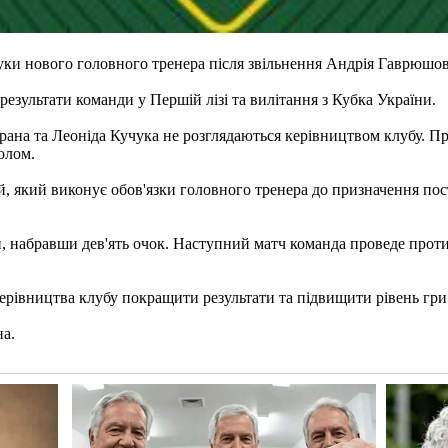
ки нового головного тренера після звільнення Андрія Гаврюшов
результати команди у Першій лізі та вилітання з Кубка України.
ана та Леоніда Кучука не розглядаються керівництвом клубу. П
олом.
й, який виконує обов'язки головного тренера до призначення по
ги, набравши дев'ять очок. Наступний матч команда проведе прот
керівництва клубу покращити результати та підвищити рівень гри
на.