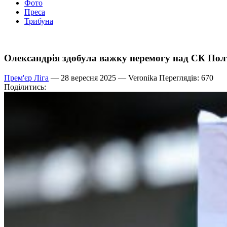
Фото
Преса
Трибуна
Олександрія здобула важку перемогу над СК Пол
Прем'єр Ліга
— 28 вересня 2025 —
Veronika
Переглядів: 670
Поділитись: