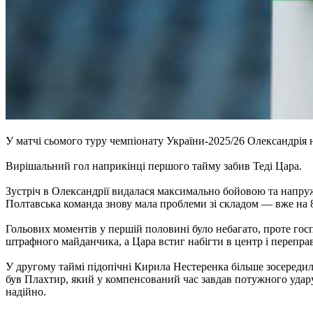
У матчі сьомого туру чемпіонату України-2025/26 Олександрія 
Вирішальний гол наприкінці першого тайму забив Теді Цара.
Зустріч в Олександрії видалася максимально бойовою та напру
Полтавська команда знову мала проблеми зі складом — вже на 8
Гольових моментів у першій половині було небагато, проте гос
штрафного майданчика, а Цара встиг набігти в центр і переправ
У другому таймі підопічні Кирила Нестеренка більше зосередил
був Плахтир, який у компенсований час завдав потужного удару
надійно.