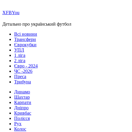
Х
FB
You
Детально про український футбол
Всі новини
Трансфери
Єврокубки
УПЛ
1 ліга
2 ліга
Євро - 2024
ЧС -2026
Преса
Трибуна
Динамо
Шахтар
Карпати
Дніпро
Кривбас
Полісся
Рух
Колос