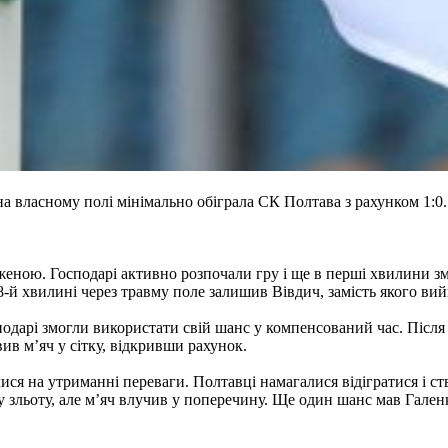
на власному полі мінімально обіграла СК Полтава з рахунком 1:0
женою. Господарі активно розпочали гру і ще в перші хвилини 
-й хвилині через травму поле залишив Вівдич, замість якого ви
подарі змогли використати свій шанс у компенсований час. Після
ив м’яч у сітку, відкривши рахунок.
ися на утриманні переваги. Полтавці намагалися відігратися і 
 зльоту, але м’яч влучив у поперечину. Ще один шанс мав Галенк