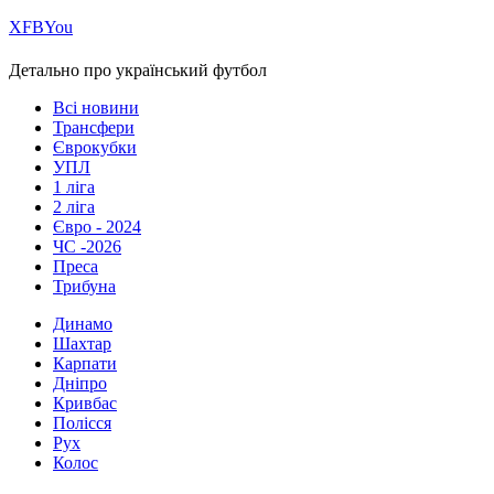
Х
FB
You
Детально про український футбол
Всі новини
Трансфери
Єврокубки
УПЛ
1 ліга
2 ліга
Євро - 2024
ЧС -2026
Преса
Трибуна
Динамо
Шахтар
Карпати
Дніпро
Кривбас
Полісся
Рух
Колос