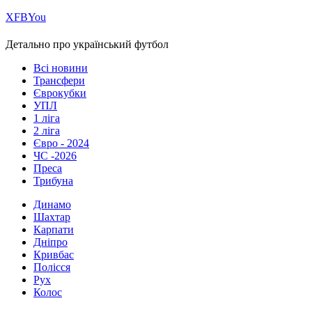
Х
FB
You
Детально про український футбол
Всі новини
Трансфери
Єврокубки
УПЛ
1 ліга
2 ліга
Євро - 2024
ЧС -2026
Преса
Трибуна
Динамо
Шахтар
Карпати
Дніпро
Кривбас
Полісся
Рух
Колос