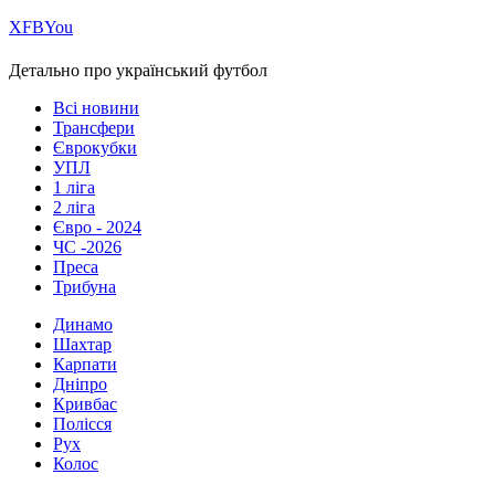
Х
FB
You
Детально про український футбол
Всі новини
Трансфери
Єврокубки
УПЛ
1 ліга
2 ліга
Євро - 2024
ЧС -2026
Преса
Трибуна
Динамо
Шахтар
Карпати
Дніпро
Кривбас
Полісся
Рух
Колос