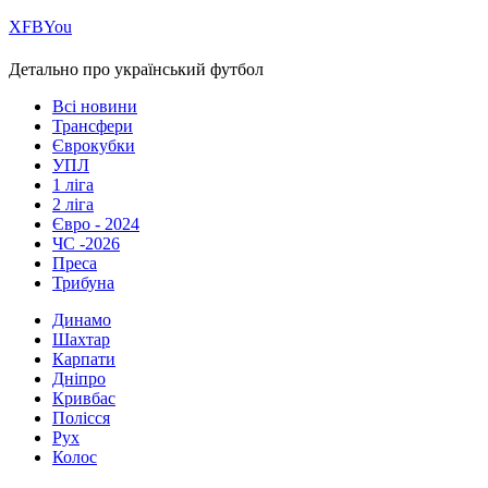
Х
FB
You
Детально про український футбол
Всі новини
Трансфери
Єврокубки
УПЛ
1 ліга
2 ліга
Євро - 2024
ЧС -2026
Преса
Трибуна
Динамо
Шахтар
Карпати
Дніпро
Кривбас
Полісся
Рух
Колос