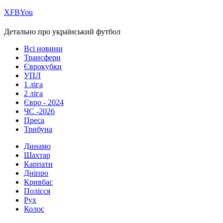
Х
FB
You
Детально про український футбол
Всі новини
Трансфери
Єврокубки
УПЛ
1 ліга
2 ліга
Євро - 2024
ЧС -2026
Преса
Трибуна
Динамо
Шахтар
Карпати
Дніпро
Кривбас
Полісся
Рух
Колос