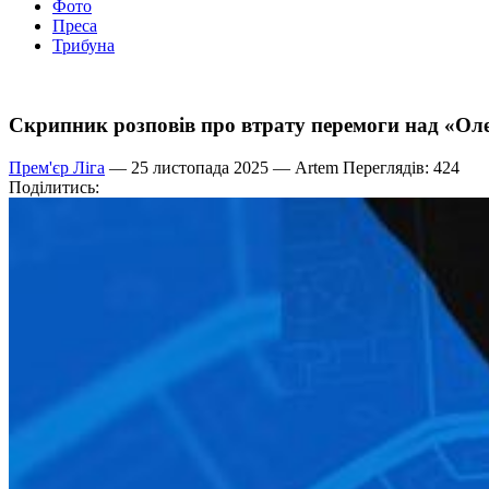
Фото
Преса
Трибуна
Скрипник розповів про втрату перемоги над «Ол
Прем'єр Ліга
— 25 листопада 2025 —
Artem
Переглядів: 424
Поділитись: