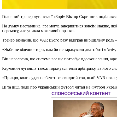
Головний тренер луганської «Зорі» Віктор Скрипник поділився
На думку наставника, гра могла завершитися зовсім інакше, як
перемогу, але уникла можливої поразки.
Тренер зазначив, що VAR цього разу відіграв вирішальну роль —
«Якби не відеоповтори, нам би не зарахували два забиті м’ячі»
Він наголосив, що система все ще потребує вдосконалення, адж
Керманич луганців також торкнувся теми арбітражу. За його сл
«Прикро, коли суддя не бачить очевидний гол, який VAR показує
Ці та інші події про український футбол читай на Футбол Украї