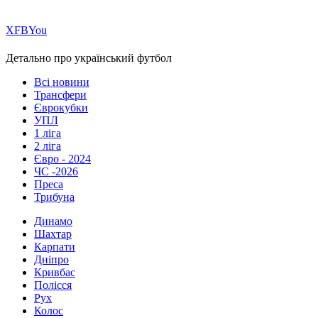
Х
FB
You
Детально про український футбол
Всі новини
Трансфери
Єврокубки
УПЛ
1 ліга
2 ліга
Євро - 2024
ЧС -2026
Преса
Трибуна
Динамо
Шахтар
Карпати
Дніпро
Кривбас
Полісся
Рух
Колос