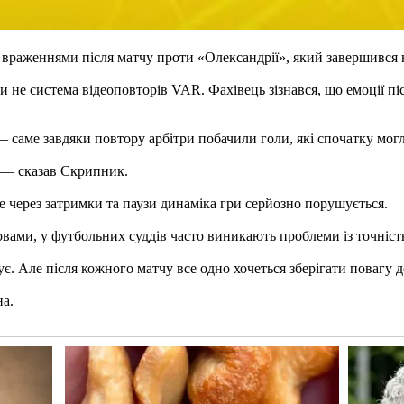
 враженнями після матчу проти «Олександрії», який завершився 
би не система відеоповторів VAR. Фахівець зізнався, що емоції
 саме завдяки повтору арбітри побачили голи, які спочатку могл
, — сказав Скрипник.
е через затримки та паузи динаміка гри серйозно порушується.
овами, у футбольних суддів часто виникають проблеми із точніс
. Але після кожного матчу все одно хочеться зберігати повагу д
на.