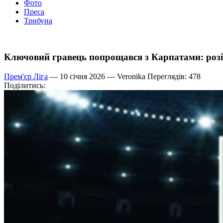
Фото
Преса
Трибуна
Ключовий гравець попрощався з Карпатами: розір
Прем'єр Ліга
— 10 січня 2026 —
Veronika
Переглядів: 478
Поділитись: