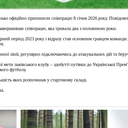
нько офіційно припинили співпрацю 8 січня 2026 року. Повідомл
 завершивши співпрацю, яка тривала два з половиною роки.
рний період 2023 року і відразу став основним гравцем команди. 
чі.
ої лінії, регулярно підключаючись до атакувальних дій та беручи
ї мети львівського клубу – здобутті путівки до Української Прем
кого футболу.
ьшість яких розпочинав у стартовому складі.
на.