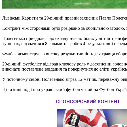
Львівські Карпати та 29-річний правий захисник Павло Полеге
Контракт між сторонами було розірвано за обопільною згодою,
Полегенько приєднався до складу зелено-білих у літній трансфе
турнірах, відзначився 8 голами та зробив 4 результативні переда
Фулбек демонстрував високу результативність для гравця оборонн
29-річний футболіст відіграв ключову роль у досягненні головно
виконати поставлене завдання та повернутися до еліти українсь
У поточному сезоні Полегенько зіграв 12 матчів, переважну біл
Ці та інші події про український футбол читай на Футбол Украї