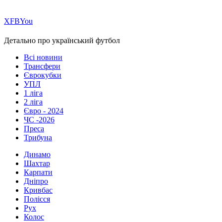
Х
FB
You
Детально про український футбол
Всі новини
Трансфери
Єврокубки
УПЛ
1 ліга
2 ліга
Євро - 2024
ЧС -2026
Преса
Трибуна
Динамо
Шахтар
Карпати
Дніпро
Кривбас
Полісся
Рух
Колос