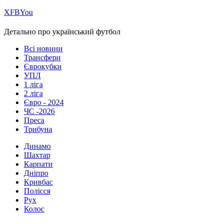
Х
FB
You
Детально про український футбол
Всі новини
Трансфери
Єврокубки
УПЛ
1 ліга
2 ліга
Євро - 2024
ЧС -2026
Преса
Трибуна
Динамо
Шахтар
Карпати
Дніпро
Кривбас
Полісся
Рух
Колос