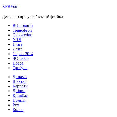
Х
FB
You
Детально про український футбол
Всі новини
Трансфери
Єврокубки
УПЛ
1 ліга
2 ліга
Євро - 2024
ЧС -2026
Преса
Трибуна
Динамо
Шахтар
Карпати
Дніпро
Кривбас
Полісся
Рух
Колос