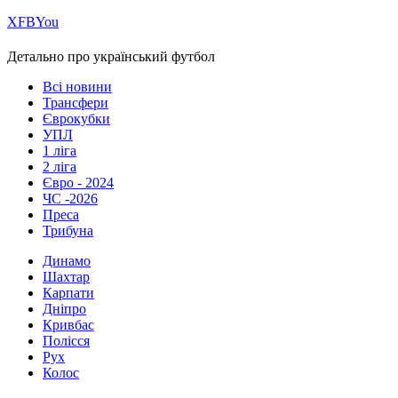
Х
FB
You
Детально про український футбол
Всі новини
Трансфери
Єврокубки
УПЛ
1 ліга
2 ліга
Євро - 2024
ЧС -2026
Преса
Трибуна
Динамо
Шахтар
Карпати
Дніпро
Кривбас
Полісся
Рух
Колос