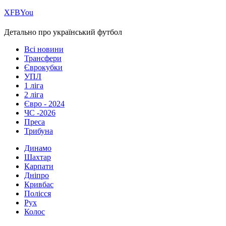
Х
FB
You
Детально про український футбол
Всі новини
Трансфери
Єврокубки
УПЛ
1 ліга
2 ліга
Євро - 2024
ЧС -2026
Преса
Трибуна
Динамо
Шахтар
Карпати
Дніпро
Кривбас
Полісся
Рух
Колос