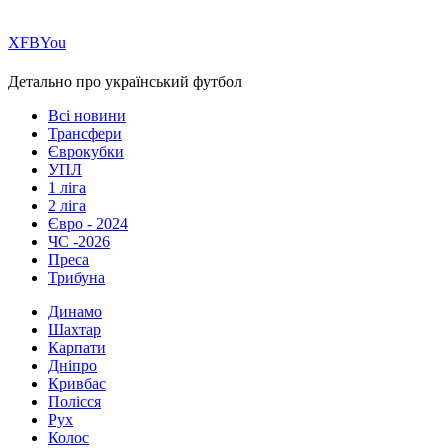
Х
FB
You
Детально про український футбол
Всі новини
Трансфери
Єврокубки
УПЛ
1 ліга
2 ліга
Євро - 2024
ЧС -2026
Преса
Трибуна
Динамо
Шахтар
Карпати
Дніпро
Кривбас
Полісся
Рух
Колос