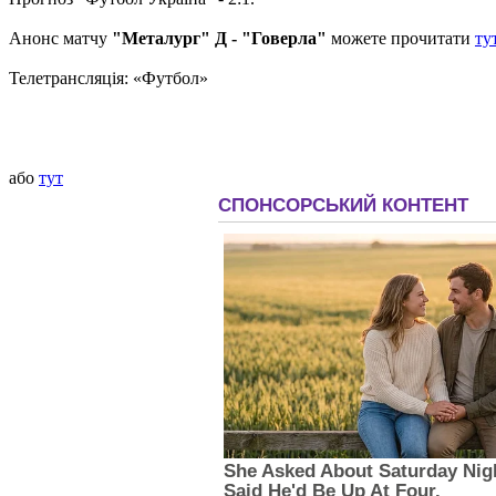
Анонс матчу
"Металург" Д - "Говерла"
можете прочитати
ту
Телетрансляція: «Футбол»
або
тут