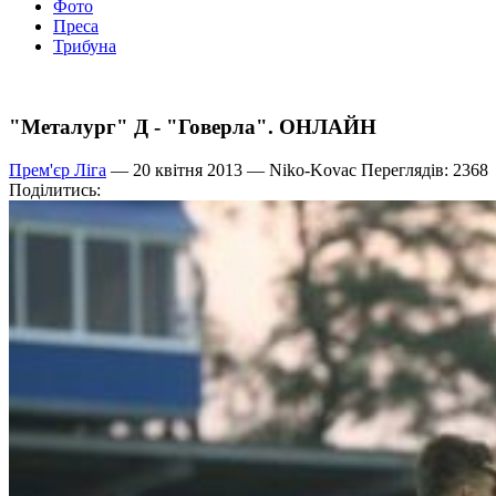
Фото
Преса
Трибуна
"Металург" Д - "Говерла". ОНЛАЙН
Прем'єр Ліга
— 20 квітня 2013 —
Niko-Kovac
Переглядів: 2368
Поділитись: