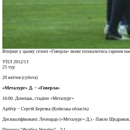
Вперше у цьому сезоні «Говерла» може похвалитись гарним на
УПЛ 2012/13
25 тур
20 квітня (субота)
«Металург» Д. − «Говерла»
16:00. Донецьк, стадіон «Металург»
Арбітр − Сергій Березка (Київська область)
Дискваліфіковані: Леонардо («Металург» Д.) - Павло Щедраков
Прогноз "Футбол Україна" - 2:1.