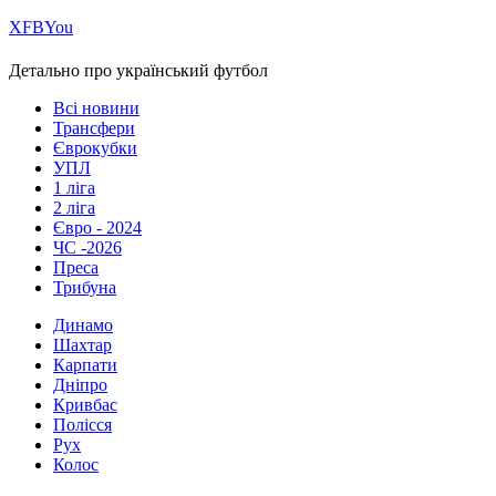
Х
FB
You
Детально про український футбол
Всі новини
Трансфери
Єврокубки
УПЛ
1 ліга
2 ліга
Євро - 2024
ЧС -2026
Преса
Трибуна
Динамо
Шахтар
Карпати
Дніпро
Кривбас
Полісся
Рух
Колос