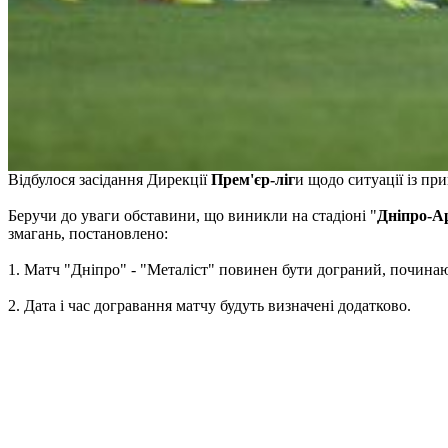
Відбулося засідання Дирекції
Прем'єр-ліг
и щодо ситуації із п
Беручи до уваги обставини, що виникли на стадіоні "
Дніпро-А
змагань, постановлено:
1. Матч "Дніпро" - "Металіст" повинен бути дограний, починаю
2. Дата і час догравання матчу будуть визначені додатково.