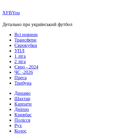
Х
FB
You
Детально про український футбол
Всі новини
Трансфери
Єврокубки
УПЛ
1 ліга
2 ліга
Євро - 2024
ЧС -2026
Преса
Трибуна
Динамо
Шахтар
Карпати
Дніпро
Кривбас
Полісся
Рух
Колос