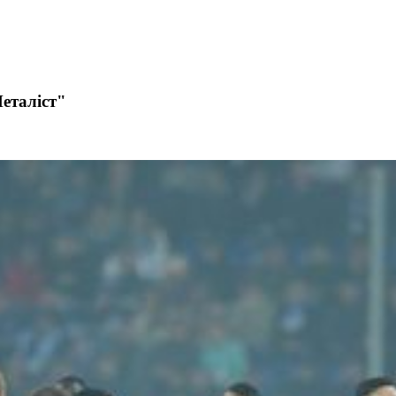
еталіст"