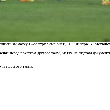
рипиненням матчу 12-го туру Чемпіонату ПЛ "
Дніпро
" - "
Металіс
рена
" перед початком другого тайму матчу, на підставі документ
чи з другого тайму.