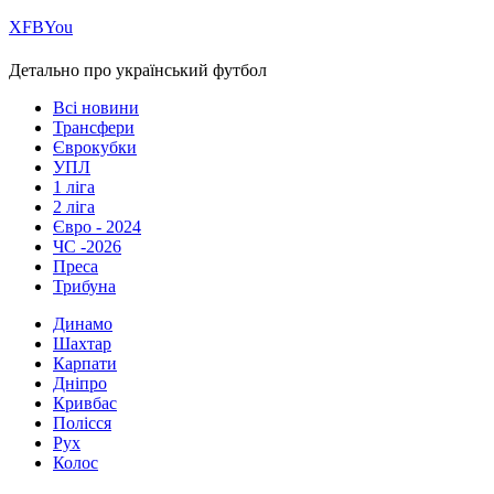
Х
FB
You
Детально про український футбол
Всі новини
Трансфери
Єврокубки
УПЛ
1 ліга
2 ліга
Євро - 2024
ЧС -2026
Преса
Трибуна
Динамо
Шахтар
Карпати
Дніпро
Кривбас
Полісся
Рух
Колос