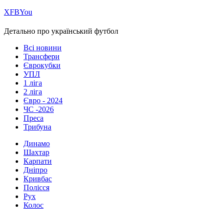
Х
FB
You
Детально про український футбол
Всі новини
Трансфери
Єврокубки
УПЛ
1 ліга
2 ліга
Євро - 2024
ЧС -2026
Преса
Трибуна
Динамо
Шахтар
Карпати
Дніпро
Кривбас
Полісся
Рух
Колос