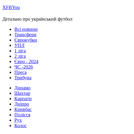
Х
FB
You
Детально про український футбол
Всі новини
Трансфери
Єврокубки
УПЛ
1 ліга
2 ліга
Євро - 2024
ЧС -2026
Преса
Трибуна
Динамо
Шахтар
Карпати
Дніпро
Кривбас
Полісся
Рух
Колос