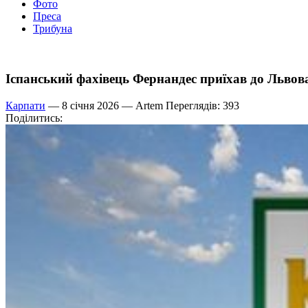
Фото
Преса
Трибуна
Іспанський фахівець Фернандес приїхав до Львова
Карпати
— 8 січня 2026 —
Artem
Переглядів: 393
Поділитись: