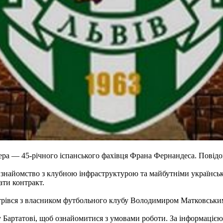
ера — 45-річного іспанського фахівця Франа Фернандеса. Повідо
те знайомство з клубною інфраструктурою та майбутніми українс
ати контракт.
устрівся з власником футбольного клубу Володимиром Матковськ
у Бартатові, щоб ознайомитися з умовами роботи. За інформацією