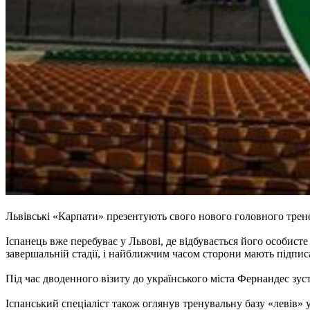
Львівські «Карпати» презентують свого нового головного трен
Іспанець вже перебуває у Львові, де відбувається його особис
завершальній стадії, і найближчим часом сторони мають підпис
Під час дводенного візиту до українського міста Фернандес з
Іспанський спеціаліст також оглянув тренувальну базу «левів» 