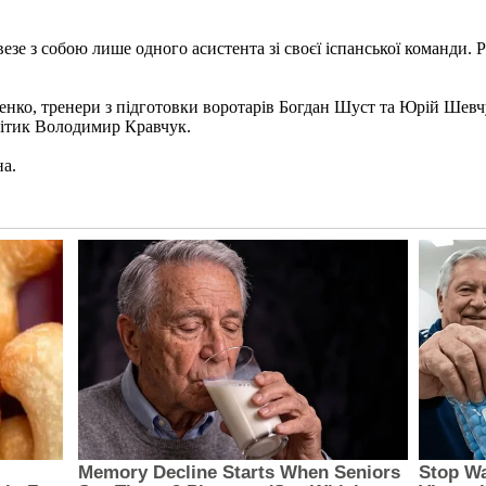
езе з собою лише одного асистента зі своєї іспанської команди. 
енко, тренери з підготовки воротарів Богдан Шуст та Юрій Шевчу
літик Володимир Кравчук.
на.