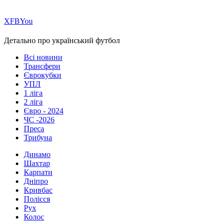
Х
FB
You
Детально про український футбол
Всі новини
Трансфери
Єврокубки
УПЛ
1 ліга
2 ліга
Євро - 2024
ЧС -2026
Преса
Трибуна
Динамо
Шахтар
Карпати
Дніпро
Кривбас
Полісся
Рух
Колос