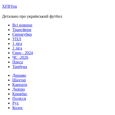
Х
FB
You
Детально про український футбол
Всі новини
Трансфери
Єврокубки
УПЛ
1 ліга
2 ліга
Євро - 2024
ЧС -2026
Преса
Трибуна
Динамо
Шахтар
Карпати
Дніпро
Кривбас
Полісся
Рух
Колос