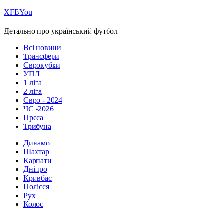
Х
FB
You
Детально про український футбол
Всі новини
Трансфери
Єврокубки
УПЛ
1 ліга
2 ліга
Євро - 2024
ЧС -2026
Преса
Трибуна
Динамо
Шахтар
Карпати
Дніпро
Кривбас
Полісся
Рух
Колос